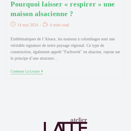
Pourquoi laisser « respirer » une
maison alsacienne ?
Publication
Temps
14 mai 2024
4 mins read
publiée :
de
lecture :
Emblématiques de l’Alsace, les maisons à colombages sont une
véritable signature de notre paysage régional. Ce type de
construction, également appelé "Fachwerk" en alsacien, repose sur
le principe d’une structure…
Pourquoi
Continuer La Lecture
Laisser
« Respirer »
Une
Maison
Alsacienne
?