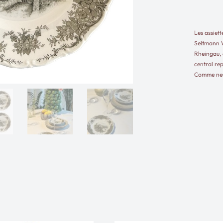
DESCRIPTION
Les assiett
Seltmann W
Rheingau, 
central re
Comme neuv