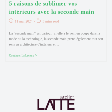
5 raisons de sublimer vos
intérieurs avec la seconde main
Publication
Temps
11 mai 2024
3 mins read
publiée :
de
lecture :
La "seconde main" est partout. Si elle a le vent en poupe dans la
mode ou la technologie, la seconde main prend également tout son
sens en architecture d'intérieur et…
5
Continuer La Lecture
Raisons
De
Sublimer
Vos
Intérieurs
Avec
La
Seconde
Main