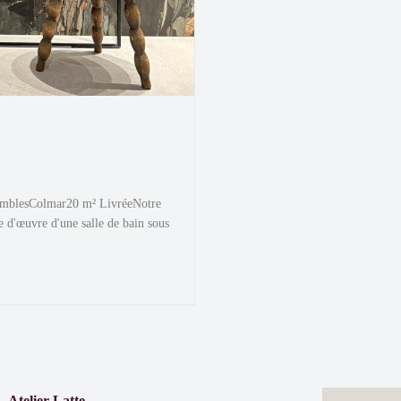
comblesColmar20 m² LivréeNotre
se d'œuvre d'une salle de bain sous
Atelier Latte