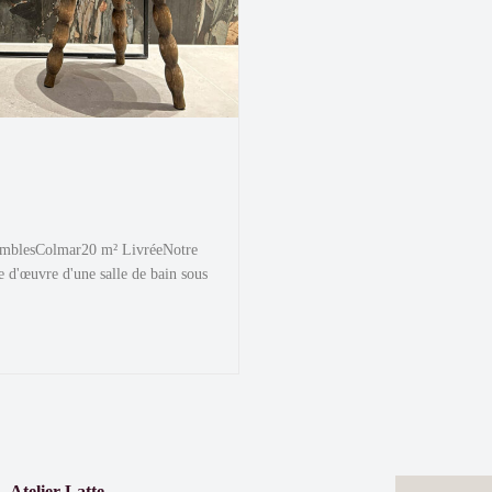
comblesColmar20 m² LivréeNotre
se d'œuvre d'une salle de bain sous
Atelier Latte