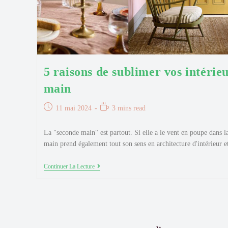
5 raisons de sublimer vos intérie
main
Publication
Temps
11 mai 2024
3 mins read
publiée :
de
lecture :
La "seconde main" est partout. Si elle a le vent en poupe dans l
main prend également tout son sens en architecture d'intérieur 
5
Continuer La Lecture
Raisons
De
Sublimer
Vos
Intérieurs
Avec
La