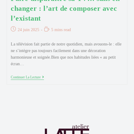
changer : l’art de composer avec
l’existant
Publication
Temps
24 juin 2025
5 mins read
publiée :
de
lecture :
La télévision fait partie de notre quotidien, mais avouons-le : elle
ne s’intègre pas toujours facilement dans une décoration
harmonieuse et soignée.Bien que nos habitudes liées « au petit
écran…
Faire
Continuer La Lecture
Disparaître
Sa
TV…
Sans
En
Changer
:
L’art
De
Composer
Avec