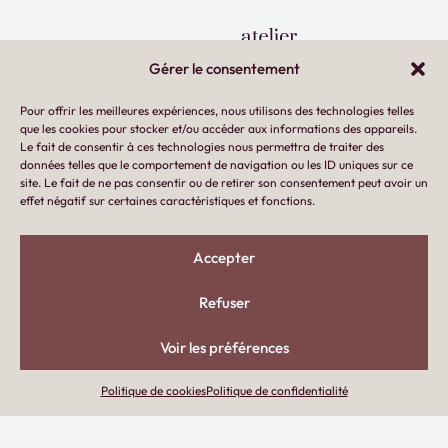
Gérer le consentement
Pour offrir les meilleures expériences, nous utilisons des technologies telles
que les cookies pour stocker et/ou accéder aux informations des appareils.
Le fait de consentir à ces technologies nous permettra de traiter des
Atelier Latte
données telles que le comportement de navigation ou les ID uniques sur ce
site. Le fait de ne pas consentir ou de retirer son consentement peut avoir un
22 route de Colmar
effet négatif sur certaines caractéristiques et fonctions.
68750 Bergheim
Accepter
contact@atelier-latte.fr
Refuser
Diane Kuhn
06 98 44 36 02
Voir les préférences
Lauriane Huntzinger
Politique de cookies
Politique de confidentialité
07 60 77 66 19
Inscrivez-vous à notre newsletter !